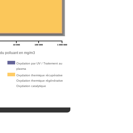
olluant en mg/m3
Oxydation par UV / Traitement au
plasma
Oxydation thermique récupérative
Oxydation thermique régénérative
Oxydation catalytique