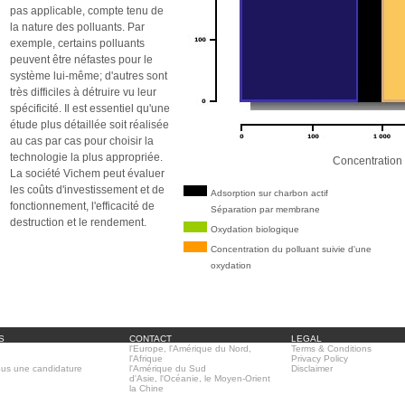
pas applicable, compte tenu de
la nature des polluants. Par
exemple, certains polluants
peuvent être néfastes pour le
système lui-même; d'autres sont
très difficiles à détruire vu leur
spécificité. Il est essentiel qu'une
étude plus détaillée soit réalisée
au cas par cas pour choisir la
technologie la plus appropriée.
Concentration du p
La société Vichem peut évaluer
les coûts d'investissement et de
Adsorption sur charbon actif
fonctionnement, l'efficacité de
Séparation par membrane
destruction et le rendement.
Oxydation biologique
Concentration du polluant suivie d'une
oxydation
S
CONTACT
LEGAL
ctuelle pas de postes
l'Europe, l'Amérique du Nord,
Terms & Conditions
.
l'Afrique
Privacy Policy
us une candidature
l'Amérique du Sud
Disclaimer
d'Asie, l'Océanie, le Moyen-Orient
la Chine