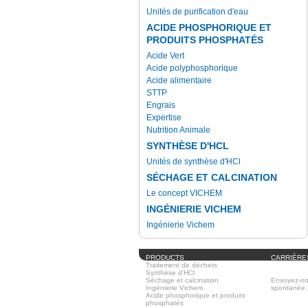
Unités de purification d'eau
ACIDE PHOSPHORIQUE ET
PRODUITS PHOSPHATÉS
Acide Vert
Acide polyphosphorique
Acide alimentaire
STTP
Engrais
Expertise
Nutrition Animale
SYNTHÈSE D'HCL
Unités de synthèse d'HCl
SÉCHAGE ET CALCINATION
Le concept VICHEM
INGÉNIERIE VICHEM
Ingénierie Vichem
PRODUCTS
CARRIÈRE
Traitement de déchets
À l'heure a
Synthèse d'HCl
disponibles
Séchage et calcination
Envoyez-no
Ingénierie Vichem
spontanée.
Acide phosphorique et produits
phosphatés